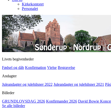
Kirkekontoret
Personalet
Livets begivenheder
Fødsel og dåb
Konfirmation
Vielse
Begravelse
Andagter
Juleandagter og julehilsner 2022
Juleandagter og julehilsner 2021
Pås
Billeder
GRUNDLOVSDAG 2026
Konfirmander 2026
David Bowie Koncert
Se alle billeder