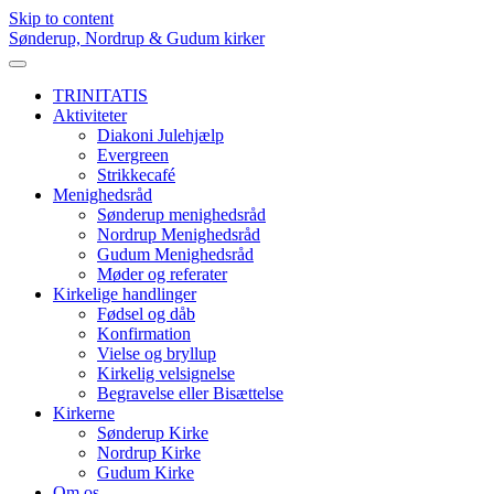
Skip to content
Sønderup, Nordrup & Gudum kirker
TRINITATIS
Aktiviteter
Diakoni Julehjælp
Evergreen
Strikkecafé
Menighedsråd
Sønderup menighedsråd
Nordrup Menighedsråd
Gudum Menighedsråd
Møder og referater
Kirkelige handlinger
Fødsel og dåb
Konfirmation
Vielse og bryllup
Kirkelig velsignelse
Begravelse eller Bisættelse
Kirkerne
Sønderup Kirke
Nordrup Kirke
Gudum Kirke
Om os