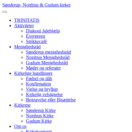
Skip
Sønderup, Nordrup & Gudum kirker
to
content
TRINITATIS
Aktiviteter
Diakoni Julehjælp
Evergreen
Strikkecafé
Menighedsråd
Sønderup menighedsråd
Nordrup Menighedsråd
Gudum Menighedsråd
Møder og referater
Kirkelige handlinger
Fødsel og dåb
Konfirmation
Vielse og bryllup
Kirkelig velsignelse
Begravelse eller Bisættelse
Kirkerne
Sønderup Kirke
Nordrup Kirke
Gudum Kirke
Om os
Kirkekontoret