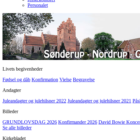
Personalet
Livets begivenheder
Fødsel og dåb
Konfirmation
Vielse
Begravelse
Andagter
Juleandagter og julehilsner 2022
Juleandagter og julehilsner 2021
Pås
Billeder
GRUNDLOVSDAG 2026
Konfirmander 2026
David Bowie Koncert
Se alle billeder
Kirkebladet