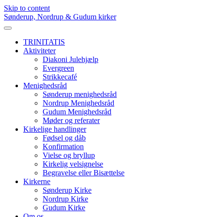
Skip to content
Sønderup, Nordrup & Gudum kirker
TRINITATIS
Aktiviteter
Diakoni Julehjælp
Evergreen
Strikkecafé
Menighedsråd
Sønderup menighedsråd
Nordrup Menighedsråd
Gudum Menighedsråd
Møder og referater
Kirkelige handlinger
Fødsel og dåb
Konfirmation
Vielse og bryllup
Kirkelig velsignelse
Begravelse eller Bisættelse
Kirkerne
Sønderup Kirke
Nordrup Kirke
Gudum Kirke
Om os