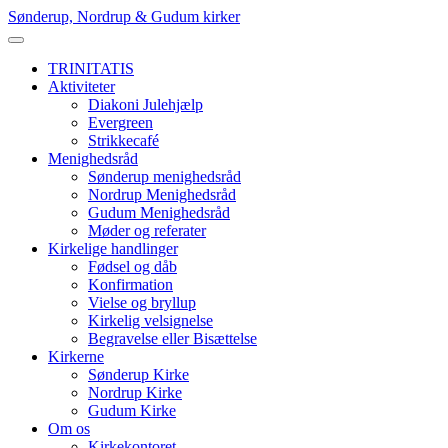
Skip
Sønderup, Nordrup & Gudum kirker
to
content
TRINITATIS
Aktiviteter
Diakoni Julehjælp
Evergreen
Strikkecafé
Menighedsråd
Sønderup menighedsråd
Nordrup Menighedsråd
Gudum Menighedsråd
Møder og referater
Kirkelige handlinger
Fødsel og dåb
Konfirmation
Vielse og bryllup
Kirkelig velsignelse
Begravelse eller Bisættelse
Kirkerne
Sønderup Kirke
Nordrup Kirke
Gudum Kirke
Om os
Kirkekontoret