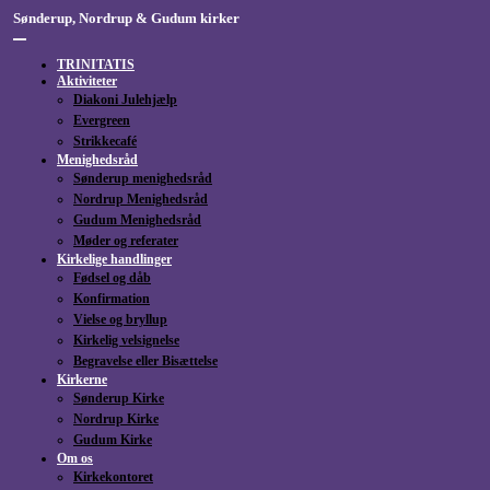
Skip
Sønderup, Nordrup & Gudum kirker
to
content
TRINITATIS
Aktiviteter
Diakoni Julehjælp
Evergreen
Strikkecafé
Menighedsråd
Sønderup menighedsråd
Nordrup Menighedsråd
Gudum Menighedsråd
Møder og referater
Kirkelige handlinger
Fødsel og dåb
Konfirmation
Vielse og bryllup
Kirkelig velsignelse
Begravelse eller Bisættelse
Kirkerne
Sønderup Kirke
Nordrup Kirke
Gudum Kirke
Om os
Kirkekontoret