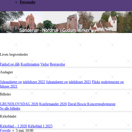
Personalet
Livets begivenheder
Fødsel og dåb
Konfirmation
Vielse
Begravelse
Andagter
Juleandagter og julehilsner 2022
Juleandagter og julehilsner 2021
Påske gudstjenester og
hilsner 2021
Billeder
GRUNDLOVSDAG 2026
Konfirmander 2026
David Bowie Koncertgudstjeneste
Se alle billeder
Kirkebladet
Kirkeblad – 1 2026
Kirkeblad 1 2025
Forside
» 5 maj, 10:00