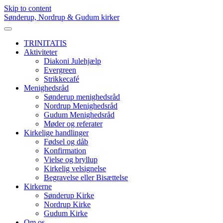
Skip to content
Sønderup, Nordrup & Gudum kirker
TRINITATIS
Aktiviteter
Diakoni Julehjælp
Evergreen
Strikkecafé
Menighedsråd
Sønderup menighedsråd
Nordrup Menighedsråd
Gudum Menighedsråd
Møder og referater
Kirkelige handlinger
Fødsel og dåb
Konfirmation
Vielse og bryllup
Kirkelig velsignelse
Begravelse eller Bisættelse
Kirkerne
Sønderup Kirke
Nordrup Kirke
Gudum Kirke
Om os