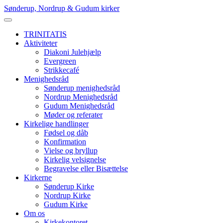
Skip
Sønderup, Nordrup & Gudum kirker
to
content
TRINITATIS
Aktiviteter
Diakoni Julehjælp
Evergreen
Strikkecafé
Menighedsråd
Sønderup menighedsråd
Nordrup Menighedsråd
Gudum Menighedsråd
Møder og referater
Kirkelige handlinger
Fødsel og dåb
Konfirmation
Vielse og bryllup
Kirkelig velsignelse
Begravelse eller Bisættelse
Kirkerne
Sønderup Kirke
Nordrup Kirke
Gudum Kirke
Om os
Kirkekontoret