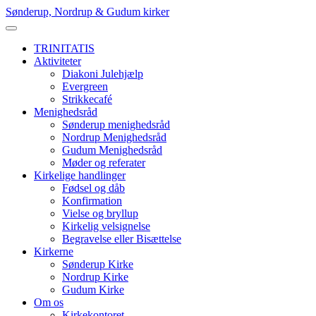
Skip
Sønderup, Nordrup & Gudum kirker
to
content
TRINITATIS
Aktiviteter
Diakoni Julehjælp
Evergreen
Strikkecafé
Menighedsråd
Sønderup menighedsråd
Nordrup Menighedsråd
Gudum Menighedsråd
Møder og referater
Kirkelige handlinger
Fødsel og dåb
Konfirmation
Vielse og bryllup
Kirkelig velsignelse
Begravelse eller Bisættelse
Kirkerne
Sønderup Kirke
Nordrup Kirke
Gudum Kirke
Om os
Kirkekontoret