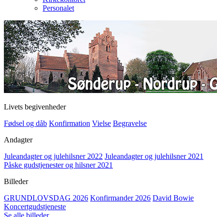
Personalet
Livets begivenheder
Fødsel og dåb
Konfirmation
Vielse
Begravelse
Andagter
Juleandagter og julehilsner 2022
Juleandagter og julehilsner 2021
Påske gudstjenester og hilsner 2021
Billeder
GRUNDLOVSDAG 2026
Konfirmander 2026
David Bowie
Koncertgudstjeneste
Se alle billeder