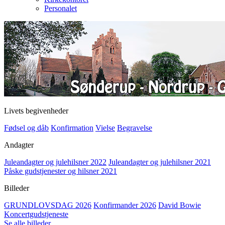
Personalet
Livets begivenheder
Fødsel og dåb
Konfirmation
Vielse
Begravelse
Andagter
Juleandagter og julehilsner 2022
Juleandagter og julehilsner 2021
Påske gudstjenester og hilsner 2021
Billeder
GRUNDLOVSDAG 2026
Konfirmander 2026
David Bowie
Koncertgudstjeneste
Se alle billeder