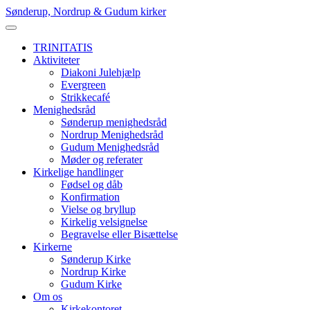
Skip
Sønderup, Nordrup & Gudum kirker
to
content
TRINITATIS
Aktiviteter
Diakoni Julehjælp
Evergreen
Strikkecafé
Menighedsråd
Sønderup menighedsråd
Nordrup Menighedsråd
Gudum Menighedsråd
Møder og referater
Kirkelige handlinger
Fødsel og dåb
Konfirmation
Vielse og bryllup
Kirkelig velsignelse
Begravelse eller Bisættelse
Kirkerne
Sønderup Kirke
Nordrup Kirke
Gudum Kirke
Om os
Kirkekontoret