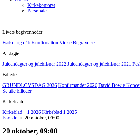
Kirkekontoret
Personalet
Livets begivenheder
Fødsel og dåb
Konfirmation
Vielse
Begravelse
Andagter
Juleandagter og julehilsner 2022
Juleandagter og julehilsner 2021
Pås
Billeder
GRUNDLOVSDAG 2026
Konfirmander 2026
David Bowie Koncert
Se alle billeder
Kirkebladet
Kirkeblad – 1 2026
Kirkeblad 1 2025
Forside
» 20 oktober, 09:00
20 oktober, 09:00