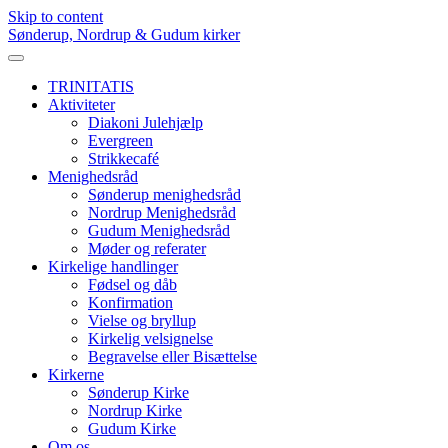
Skip to content
Sønderup, Nordrup & Gudum kirker
TRINITATIS
Aktiviteter
Diakoni Julehjælp
Evergreen
Strikkecafé
Menighedsråd
Sønderup menighedsråd
Nordrup Menighedsråd
Gudum Menighedsråd
Møder og referater
Kirkelige handlinger
Fødsel og dåb
Konfirmation
Vielse og bryllup
Kirkelig velsignelse
Begravelse eller Bisættelse
Kirkerne
Sønderup Kirke
Nordrup Kirke
Gudum Kirke
Om os