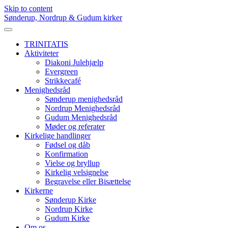
Skip to content
Sønderup, Nordrup & Gudum kirker
TRINITATIS
Aktiviteter
Diakoni Julehjælp
Evergreen
Strikkecafé
Menighedsråd
Sønderup menighedsråd
Nordrup Menighedsråd
Gudum Menighedsråd
Møder og referater
Kirkelige handlinger
Fødsel og dåb
Konfirmation
Vielse og bryllup
Kirkelig velsignelse
Begravelse eller Bisættelse
Kirkerne
Sønderup Kirke
Nordrup Kirke
Gudum Kirke
Om os