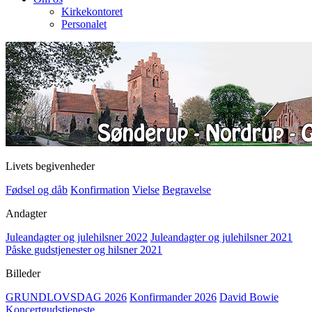
Kirkekontoret
Personalet
Livets begivenheder
Fødsel og dåb
Konfirmation
Vielse
Begravelse
Andagter
Juleandagter og julehilsner 2022
Juleandagter og julehilsner 2021
Påske gudstjenester og hilsner 2021
Billeder
GRUNDLOVSDAG 2026
Konfirmander 2026
David Bowie
Koncertgudstjeneste