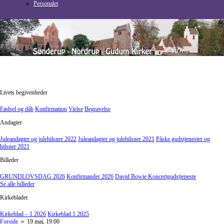
Personalet
Livets begivenheder
Fødsel og dåb
Konfirmation
Vielse
Begravelse
Andagter
Juleandagter og julehilsner 2022
Juleandagter og julehilsner 2021
Påske gudstjenester og
hilsner 2021
Billeder
GRUNDLOVSDAG 2026
Konfirmander 2026
David Bowie Koncertgudstjeneste
Se alle billeder
Kirkebladet
Kirkeblad – 1 2026
Kirkeblad 1 2025
Forside
» 19 maj, 19:00