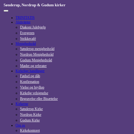
Skip
Sønderup, Nordrup & Gudum kirker
to
content
TRINITATIS
Aktiviteter
Diakoni Julehjælp
Evergreen
Strikkecafé
Menighedsråd
Sønderup menighedsråd
Nordrup Menighedsråd
Gudum Menighedsråd
Møder og referater
Kirkelige handlinger
Fødsel og dåb
Konfirmation
Vielse og bryllup
Kirkelig velsignelse
Begravelse eller Bisættelse
Kirkerne
Sønderup Kirke
Nordrup Kirke
Gudum Kirke
Om os
Kirkekontoret