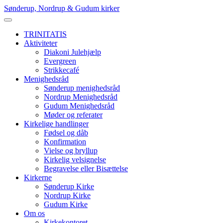
Skip
Sønderup, Nordrup & Gudum kirker
to
content
TRINITATIS
Aktiviteter
Diakoni Julehjælp
Evergreen
Strikkecafé
Menighedsråd
Sønderup menighedsråd
Nordrup Menighedsråd
Gudum Menighedsråd
Møder og referater
Kirkelige handlinger
Fødsel og dåb
Konfirmation
Vielse og bryllup
Kirkelig velsignelse
Begravelse eller Bisættelse
Kirkerne
Sønderup Kirke
Nordrup Kirke
Gudum Kirke
Om os
Kirkekontoret