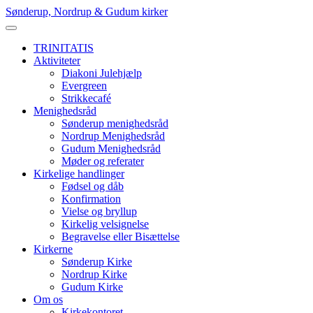
Skip
Sønderup, Nordrup & Gudum kirker
to
content
TRINITATIS
Aktiviteter
Diakoni Julehjælp
Evergreen
Strikkecafé
Menighedsråd
Sønderup menighedsråd
Nordrup Menighedsråd
Gudum Menighedsråd
Møder og referater
Kirkelige handlinger
Fødsel og dåb
Konfirmation
Vielse og bryllup
Kirkelig velsignelse
Begravelse eller Bisættelse
Kirkerne
Sønderup Kirke
Nordrup Kirke
Gudum Kirke
Om os
Kirkekontoret