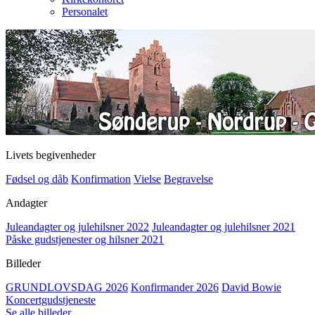
Personalet
Livets begivenheder
Fødsel og dåb
Konfirmation
Vielse
Begravelse
Andagter
Juleandagter og julehilsner 2022
Juleandagter og julehilsner 2021
Påske gudstjenester og hilsner 2021
Billeder
GRUNDLOVSDAG 2026
Konfirmander 2026
David Bowie
Koncertgudstjeneste
Se alle billeder