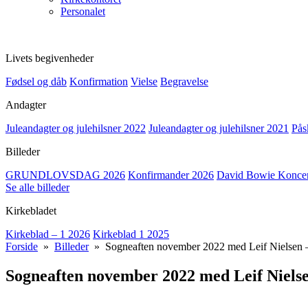
Personalet
Livets begivenheder
Fødsel og dåb
Konfirmation
Vielse
Begravelse
Andagter
Juleandagter og julehilsner 2022
Juleandagter og julehilsner 2021
Pås
Billeder
GRUNDLOVSDAG 2026
Konfirmander 2026
David Bowie Koncert
Se alle billeder
Kirkebladet
Kirkeblad – 1 2026
Kirkeblad 1 2025
Forside
»
Billeder
» Sogneaften november 2022 med Leif Nielsen – 
Sogneaften november 2022 med Leif Nielsen