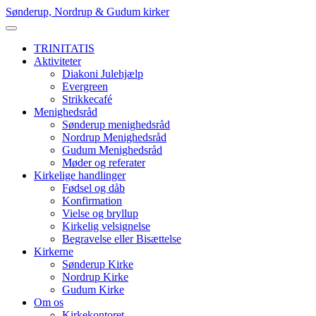
Skip
Sønderup, Nordrup & Gudum kirker
to
content
TRINITATIS
Aktiviteter
Diakoni Julehjælp
Evergreen
Strikkecafé
Menighedsråd
Sønderup menighedsråd
Nordrup Menighedsråd
Gudum Menighedsråd
Møder og referater
Kirkelige handlinger
Fødsel og dåb
Konfirmation
Vielse og bryllup
Kirkelig velsignelse
Begravelse eller Bisættelse
Kirkerne
Sønderup Kirke
Nordrup Kirke
Gudum Kirke
Om os
Kirkekontoret