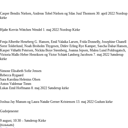
Casper Bendix Nielsen, Andreas Tobel Nielsen og Silas Juul Thomsen 30. april 2022 Nordrup
kirke
Hjalte Kervin Wittchen Wendel 1. maj 2022 Nordrup Kirke
Fenja Alberthe Heneberg G. Hansen, Emil Valaika Larsen, Frida Donnelly, Josephine Chanell
Seest Tolderlund, Noah Broholm Thygesen, Ditlev Erling Rye Kamper, Sascha Dalsø Hansen,
Kasper Vithøftt Petersen, Nickita Boye Steenberg, Joanna Jepsen, Malou Lund Poldrugatsch,
Victoria Mallo Heber Henriksen og Victor Schiøtt Lønberg Jacobsen 7. maj 2022 Sønderup
kirke
Simone Elisabeth Sofie Jensen
Rebecca Rygaard
Sara Karolina Helenius Olsen
Anton Valdemar Timm
Lukas Emil Hoffmann 8. maj 2022 Sønderup kirke
Joshua Jay Manum og Laura Natalie Gerner Kristensen 13. maj 2022 Gudum kirke
Gudstjenester
9 august, 10:30 – Sønderup Kirke
(
)
Kirkekaffe