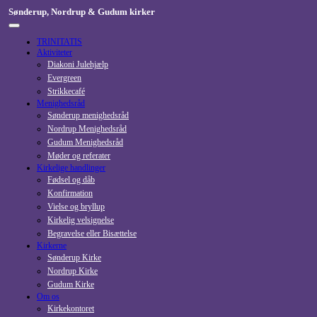
Skip
Sønderup, Nordrup & Gudum kirker
to
content
TRINITATIS
Aktiviteter
Diakoni Julehjælp
Evergreen
Strikkecafé
Menighedsråd
Sønderup menighedsråd
Nordrup Menighedsråd
Gudum Menighedsråd
Møder og referater
Kirkelige handlinger
Fødsel og dåb
Konfirmation
Vielse og bryllup
Kirkelig velsignelse
Begravelse eller Bisættelse
Kirkerne
Sønderup Kirke
Nordrup Kirke
Gudum Kirke
Om os
Kirkekontoret