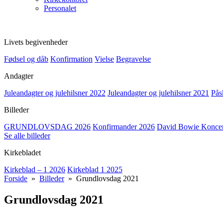
Personalet
Livets begivenheder
Fødsel og dåb
Konfirmation
Vielse
Begravelse
Andagter
Juleandagter og julehilsner 2022
Juleandagter og julehilsner 2021
Pås
Billeder
GRUNDLOVSDAG 2026
Konfirmander 2026
David Bowie Koncert
Se alle billeder
Kirkebladet
Kirkeblad – 1 2026
Kirkeblad 1 2025
Forside
»
Billeder
» Grundlovsdag 2021
Grundlovsdag 2021