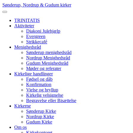
Skip
Sønderup, Nordrup & Gudum kirker
to
content
TRINITATIS
Aktiviteter
Diakoni Julehjælp
Evergreen
Strikkecafé
Menighedsråd
Sønderup menighedsråd
Nordrup Menighedsråd
Gudum Menighedsråd
Møder og referater
Kirkelige handlinger
Fødsel og dåb
Konfirmation
Vielse og bryllup
Kirkelig velsignelse
Begravelse eller Bisættelse
Kirkerne
Sønderup Kirke
Nordrup Kirke
Gudum Kirke
Om os
Kirkekontoret