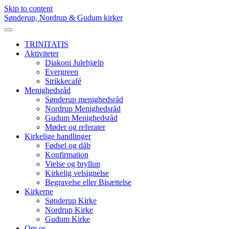
Skip to content
Sønderup, Nordrup & Gudum kirker
TRINITATIS
Aktiviteter
Diakoni Julehjælp
Evergreen
Strikkecafé
Menighedsråd
Sønderup menighedsråd
Nordrup Menighedsråd
Gudum Menighedsråd
Møder og referater
Kirkelige handlinger
Fødsel og dåb
Konfirmation
Vielse og bryllup
Kirkelig velsignelse
Begravelse eller Bisættelse
Kirkerne
Sønderup Kirke
Nordrup Kirke
Gudum Kirke
Om os