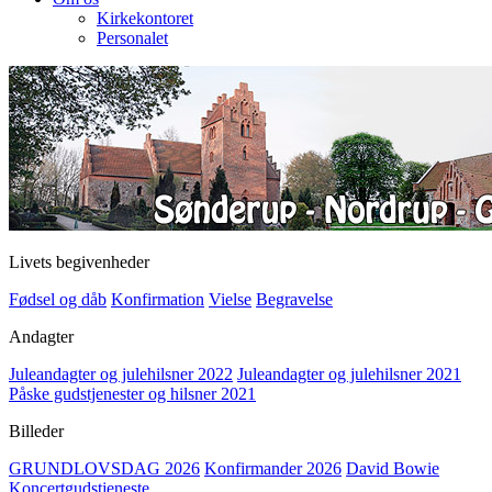
Kirkekontoret
Personalet
Livets begivenheder
Fødsel og dåb
Konfirmation
Vielse
Begravelse
Andagter
Juleandagter og julehilsner 2022
Juleandagter og julehilsner 2021
Påske gudstjenester og hilsner 2021
Billeder
GRUNDLOVSDAG 2026
Konfirmander 2026
David Bowie
Koncertgudstjeneste