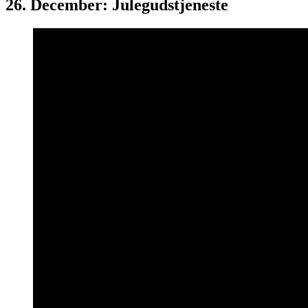
26. December: Julegudstjeneste