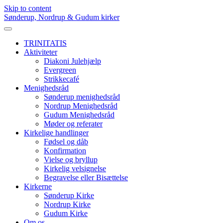
Skip to content
Sønderup, Nordrup & Gudum kirker
TRINITATIS
Aktiviteter
Diakoni Julehjælp
Evergreen
Strikkecafé
Menighedsråd
Sønderup menighedsråd
Nordrup Menighedsråd
Gudum Menighedsråd
Møder og referater
Kirkelige handlinger
Fødsel og dåb
Konfirmation
Vielse og bryllup
Kirkelig velsignelse
Begravelse eller Bisættelse
Kirkerne
Sønderup Kirke
Nordrup Kirke
Gudum Kirke
Om os