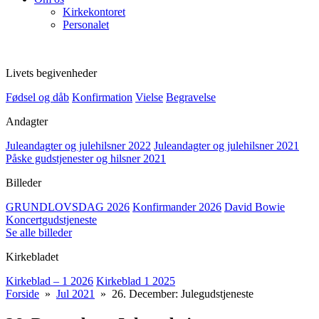
Kirkekontoret
Personalet
Livets begivenheder
Fødsel og dåb
Konfirmation
Vielse
Begravelse
Andagter
Juleandagter og julehilsner 2022
Juleandagter og julehilsner 2021
Påske gudstjenester og hilsner 2021
Billeder
GRUNDLOVSDAG 2026
Konfirmander 2026
David Bowie
Koncertgudstjeneste
Se alle billeder
Kirkebladet
Kirkeblad – 1 2026
Kirkeblad 1 2025
Forside
»
Jul 2021
» 26. December: Julegudstjeneste