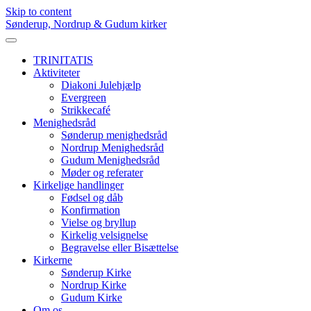
Skip to content
Sønderup, Nordrup & Gudum kirker
TRINITATIS
Aktiviteter
Diakoni Julehjælp
Evergreen
Strikkecafé
Menighedsråd
Sønderup menighedsråd
Nordrup Menighedsråd
Gudum Menighedsråd
Møder og referater
Kirkelige handlinger
Fødsel og dåb
Konfirmation
Vielse og bryllup
Kirkelig velsignelse
Begravelse eller Bisættelse
Kirkerne
Sønderup Kirke
Nordrup Kirke
Gudum Kirke
Om os