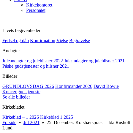
Kirkekontoret
Personalet
Livets begivenheder
Fødsel og dåb
Konfirmation
Vielse
Begravelse
Andagter
Juleandagter og julehilsner 2022
Juleandagter og julehilsner 2021
Påske gudstjenester og hilsner 2021
Billeder
GRUNDLOVSDAG 2026
Konfirmander 2026
David Bowie
Koncertgudstjeneste
Se alle billeder
Kirkebladet
Kirkeblad – 1 2026
Kirkeblad 1 2025
Forside
»
Jul 2021
» 25. December: Korshærspræst – Ida Rusholt
Lund