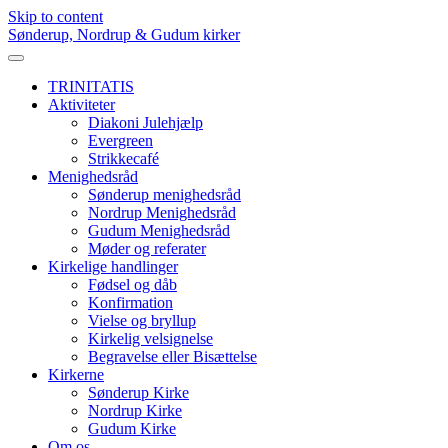
Skip to content
Sønderup, Nordrup & Gudum kirker
TRINITATIS
Aktiviteter
Diakoni Julehjælp
Evergreen
Strikkecafé
Menighedsråd
Sønderup menighedsråd
Nordrup Menighedsråd
Gudum Menighedsråd
Møder og referater
Kirkelige handlinger
Fødsel og dåb
Konfirmation
Vielse og bryllup
Kirkelig velsignelse
Begravelse eller Bisættelse
Kirkerne
Sønderup Kirke
Nordrup Kirke
Gudum Kirke
Om os