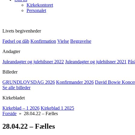
Kirkekontoret
Personalet
Livets begivenheder
Fødsel og dåb
Konfirmation
Vielse
Begravelse
Andagter
Juleandagter og julehilsner 2022
Juleandagter og julehilsner 2021
Pås
Billeder
GRUNDLOVSDAG 2026
Konfirmander 2026
David Bowie Koncert
Se alle billeder
Kirkebladet
Kirkeblad – 1 2026
Kirkeblad 1 2025
Forside
» 28.04.22 – Fælles
28.04.22 – Fælles