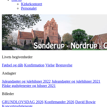
Kirkekontoret
Personalet
Livets begivenheder
Fødsel og dåb
Konfirmation
Vielse
Begravelse
Andagter
Juleandagter og julehilsner 2022
Juleandagter og julehilsner 2021
Påske gudstjenester og hilsner 2021
Billeder
GRUNDLOVSDAG 2026
Konfirmander 2026
David Bowie
Koncertgudstjeneste