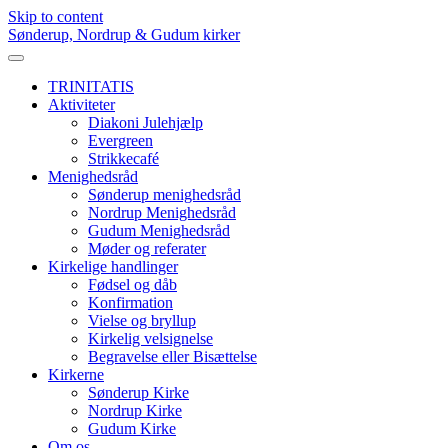
Skip to content
Sønderup, Nordrup & Gudum kirker
TRINITATIS
Aktiviteter
Diakoni Julehjælp
Evergreen
Strikkecafé
Menighedsråd
Sønderup menighedsråd
Nordrup Menighedsråd
Gudum Menighedsråd
Møder og referater
Kirkelige handlinger
Fødsel og dåb
Konfirmation
Vielse og bryllup
Kirkelig velsignelse
Begravelse eller Bisættelse
Kirkerne
Sønderup Kirke
Nordrup Kirke
Gudum Kirke
Om os