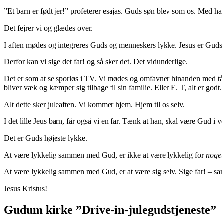
”Et barn er født jer!” profeterer esajas. Guds søn blev som os. Med ham
Det fejrer vi og glædes over.
I aften mødes og integreres Guds og menneskers lykke. Jesus er Guds f
Derfor kan vi sige det far! og så sker det. Det vidunderlige.
Det er som at se sporløs i TV. Vi mødes og omfavner hinanden med tå
bliver væk og kæmper sig tilbage til sin familie. Eller E. T, alt er 
Alt dette sker juleaften. Vi kommer hjem. Hjem til os selv.
I det lille Jeus barn, får også vi en far. Tænk at han, skal være Gud i
Det er Guds højeste lykke.
At være lykkelig sammen med Gud, er ikke at være lykkelig for
noget
At være lykkelig sammen med Gud, er at være sig selv. Sige far! – 
Jesus Kristus!
Gudum kirke ”Drive-in-julegudstjeneste”