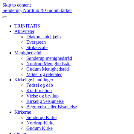
Skip to content
Sønderup, Nordrup & Gudum kirker
TRINITATIS
Aktiviteter
Diakoni Julehjælp
Evergreen
Strikkecafé
Menighedsråd
Sønderup menighedsråd
Nordrup Menighedsråd
Gudum Menighedsråd
Møder og referater
Kirkelige handlinger
Fødsel og dåb
Konfirmation
Vielse og bryllup
Kirkelig velsignelse
Begravelse eller Bisættelse
Kirkerne
Sønderup Kirke
Nordrup Kirke
Gudum Kirke
Om os