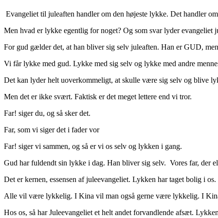
Evangeliet til juleaften handler om den højeste lykke. Det handler 
Men hvad er lykke egentlig for noget? Og som svar lyder evangeliet j
For gud gælder det, at han bliver sig selv juleaften. Han er GUD, men 
Vi får lykke med gud. Lykke med sig selv og lykke med andre menne
Det kan lyder helt uoverkommeligt, at skulle være sig selv og blive lyk
Men det er ikke svært. Faktisk er det meget lettere end vi tror.
Far! siger du, og så sker det.
Far, som vi siger det i fader vor
Far! siger vi sammen, og så er vi os selv og lykken i gang.
Gud har fuldendt sin lykke i dag. Han bliver sig selv. Vores far, der el
Det er kernen, essensen af juleevangeliet. Lykken har taget bolig i os
Alle vil være lykkelig. I Kina vil man også gerne være lykkelig. I Ki
Hos os, så har Juleevangeliet et helt andet forvandlende afsæt. Lykken 