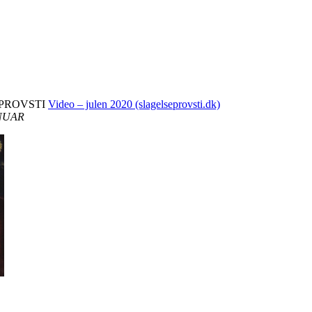
 PROVSTI
Video – julen 2020 (slagelseprovsti.dk)
ANUAR