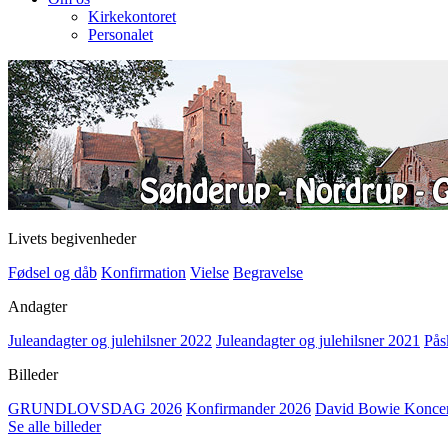
Kirkekontoret
Personalet
Livets begivenheder
Fødsel og dåb
Konfirmation
Vielse
Begravelse
Andagter
Juleandagter og julehilsner 2022
Juleandagter og julehilsner 2021
Pås
Billeder
GRUNDLOVSDAG 2026
Konfirmander 2026
David Bowie Koncert
Se alle billeder