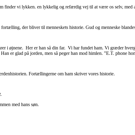
 finder vi lykken. en lykkelig og refærdig vej til at være os selv, med a
ortælling, der bliver til menneskets historie. Gud og menneske blandes
rer i øjnene. Her er han så din far. Vi har fundet ham. Vi græder hver
godt. Han er glad på jorden, men så peger han mod himlen. ”E.T. phone ho
 verdenhistorien. Fortællingerne om ham skriver vores historie.
.
sammen med hans søn.