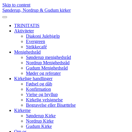
Skip to content
Sønderup, Nordrup & Gudum kirker
TRINITATIS
Aktiviteter
Diakoni Julehjælp
Evergreen
Strikkecafé
Menighedsråd
Sønderup menighedsråd
Nordrup Menighedsråd
Gudum Menighedsråd
Møder og referater
Kirkelige handlinger
Fødsel og dåb
Konfirmation
Vielse og bryllup
Kirkelig velsignelse
Begravelse eller Bisættelse
Kirkerne
Sønderup Kirke
Nordrup Kirke
Gudum Kirke
Om os