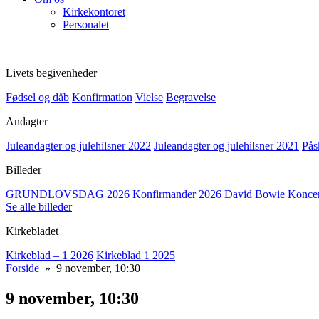
Kirkekontoret
Personalet
Livets begivenheder
Fødsel og dåb
Konfirmation
Vielse
Begravelse
Andagter
Juleandagter og julehilsner 2022
Juleandagter og julehilsner 2021
Pås
Billeder
GRUNDLOVSDAG 2026
Konfirmander 2026
David Bowie Koncert
Se alle billeder
Kirkebladet
Kirkeblad – 1 2026
Kirkeblad 1 2025
Forside
» 9 november, 10:30
9 november, 10:30