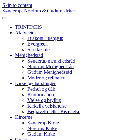
Skip to content
Sønderup, Nordrup & Gudum kirker
TRINITATIS
Aktiviteter
Diakoni Julehjælp
Evergreen
Strikkecafé
Menighedsråd
Sønderup menighedsråd
Nordrup Menighedsråd
Gudum Menighedsråd
Møder og referater
Kirkelige handlinger
Fødsel og dåb
Konfirmation
Vielse og bryllup
Kirkelig velsignelse
Begravelse eller Bisættelse
Kirkerne
Sønderup Kirke
Nordrup Kirke
Gudum Kirke
Om os