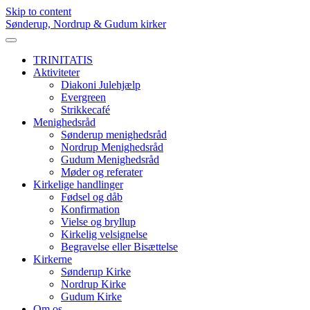
Skip to content
Sønderup, Nordrup & Gudum kirker
TRINITATIS
Aktiviteter
Diakoni Julehjælp
Evergreen
Strikkecafé
Menighedsråd
Sønderup menighedsråd
Nordrup Menighedsråd
Gudum Menighedsråd
Møder og referater
Kirkelige handlinger
Fødsel og dåb
Konfirmation
Vielse og bryllup
Kirkelig velsignelse
Begravelse eller Bisættelse
Kirkerne
Sønderup Kirke
Nordrup Kirke
Gudum Kirke
Om os