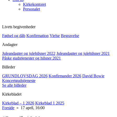
Kirkekontoret
Personalet
Livets begivenheder
Fødsel og dåb
Konfirmation
Vielse
Begravelse
Andagter
Juleandagter og julehilsner 2022
Juleandagter og julehilsner 2021
Påske gudstjenester og hilsner 2021
Billeder
GRUNDLOVSDAG 2026
Konfirmander 2026
David Bowie
Koncertgudstjeneste
Se alle billeder
Kirkebladet
Kirkeblad – 1 2026
Kirkeblad 1 2025
Forside
» 17 april, 16:00