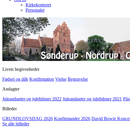
Kirkekontoret
Personalet
Livets begivenheder
Fødsel og dåb
Konfirmation
Vielse
Begravelse
Andagter
Juleandagter og julehilsner 2022
Juleandagter og julehilsner 2021
Pås
Billeder
GRUNDLOVSDAG 2026
Konfirmander 2026
David Bowie Koncert
Se alle billeder