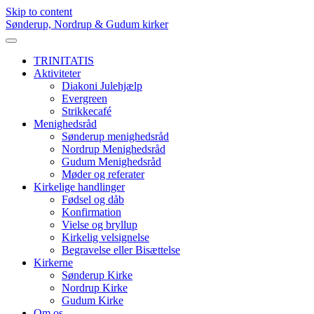
Skip to content
Sønderup, Nordrup & Gudum kirker
TRINITATIS
Aktiviteter
Diakoni Julehjælp
Evergreen
Strikkecafé
Menighedsråd
Sønderup menighedsråd
Nordrup Menighedsråd
Gudum Menighedsråd
Møder og referater
Kirkelige handlinger
Fødsel og dåb
Konfirmation
Vielse og bryllup
Kirkelig velsignelse
Begravelse eller Bisættelse
Kirkerne
Sønderup Kirke
Nordrup Kirke
Gudum Kirke
Om os